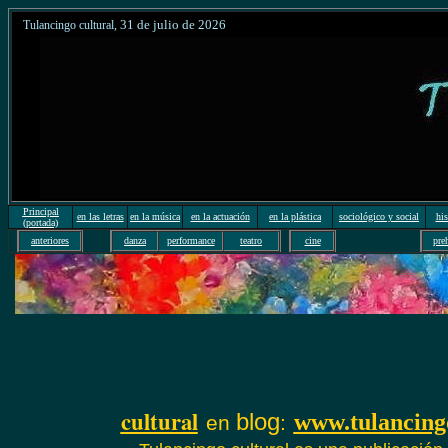
31
de julio de 20
26
Tulancingo cultural
,
Principal
en las letras
en la música
en la actuación
en la plástica
sociológico y social
his
(portada)
anteriores
danza
performance
teatro
cine
pre
cultural
blog
www.tulancing
en
: