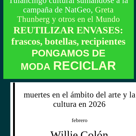
Tulancingo cultural sumándose a la
campaña de
NatGeo,
Greta
Thunberg y otros en el Mundo
REUTILIZAR ENVASES:
frascos,
botellas,
recipientes
PONGAMOS DE
RECICLAR
MODA
muertes en el ámbito del arte y la
cultura en 2026
febrero
Willie Colón