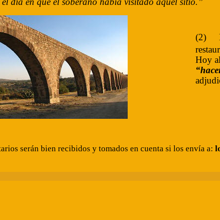
el día en que el soberano había visitado aquel sitio.”
(2)
restau
Hoy al
“hace
adjudi
rios serán bien recibidos y tomados en cuenta si los envía a:
l