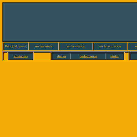
Principal
en las letras
en la música
en la actuación
e
(portada)
anteriores
danza
performance
teatro