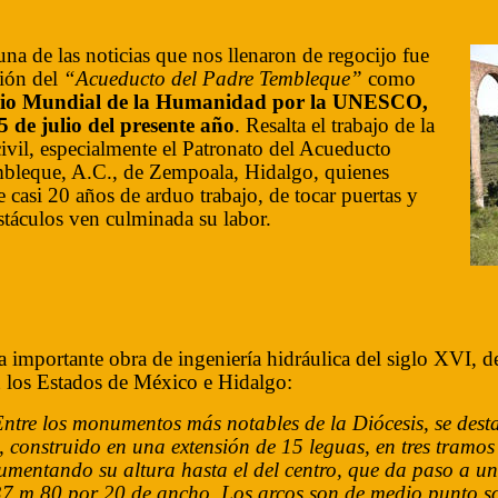
na de las noticias que nos llenaron de regocijo fue
ción del
“Acueducto del Padre Tembleque”
como
io Mundial de la Humanidad por la UNESCO,
5 de julio del presente año
. Resalta el trabajo de la
ivil, especialmente el Patronato del Acueducto
bleque, A.C., de Zempoala, Hidalgo, quienes
 casi 20 años de arduo trabajo, de tocar puertas y
stáculos ven culminada su labor.
a importante obra de ingeniería hidráulica del siglo XVI, 
 los Estados de México e Hidalgo:
ntre los monumentos más notables de la Diócesis, se dest
construido en una extensión de 15 leguas, en tres tramos
mentando su altura hasta el del centro, que da paso a un 
 37 m 80 por 20 de ancho. Los arcos son de medio punto 