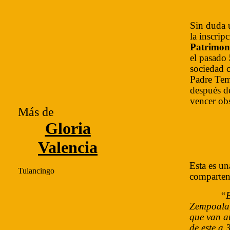
Sin duda u
la inscrip
Patrimon
el pasado
sociedad c
Padre Tem
después de
vencer ob
Más de
Gloria
Valencia
Esta es un
Tulancingo
comparten
“E
Zempoala, 
que van au
de este a