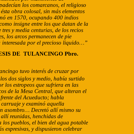
padecían los comarcanos, el religioso
 ésta obra colosal, sin más elementos
minó en 1570, ocupando 400 indios
omo insigne entre los que datan de la
res y media centurias, de los recios
les, los arcos permanecen de pie
 interesada por el precioso liquido…”
SIS DE TULANCINGO Pbro.
ncingo tuvo interés de cruzar por
s dos siglos y medio, había surtido
 los estropeos que sufriera en las
cos de la Mesa Central, que alteran el
 frente del Acueducto; habla
l carruaje y examinó aquella
con asombro… Decretó allí mismo su
allí reunidas, henchidas de
los pueblos, el bien del agua potable
 expresivas, y dispusieron celebrar