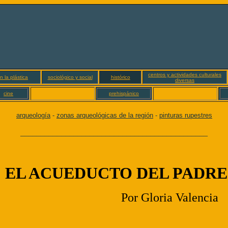
centros y actividades culturales
n la plástica
sociológico y social
histórico
diversas
cine
prehispánico
arqueología
-
zonas arqueológicas de la región
-
pinturas rupestres
______________________________________________
EL ACUEDUCTO DEL PADR
Por Gloria Valencia