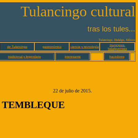
Tulancingo cultural
tras los tules...
Tulancingo, Hidalgo, México
municipios
de Tulancingo
gastronómico
ciencia y tecnología
hidalguenses
tradicional y legendario
interesante
hacedores
22 de julio de 2015.
E TEMBLEQUE