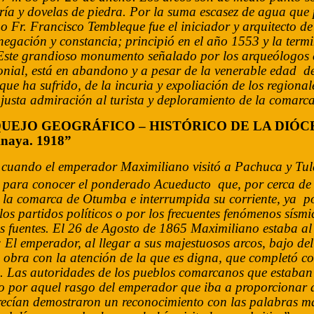
ía y dovelas de piedra. Por la suma escasez de agua que 
o Fr. Francisco Tembleque fue el iniciador y arquitecto de
negación y constancia; principió en el año 1553 y la ter
 Este grandioso monumento señalado por los arqueólogos c
nial, está en abandono y a pesar de la venerable edad de t
que ha sufrido, de la incuria y expoliación de los regiona
justa admiración al turista y deploramiento de la comarca
UEJO GEOGRÁFICO – HISTÓRICO DE LA DIÓCE
naya. 1918”
cuando el emperador Maximiliano visitó a Pachuca y Tula
para conocer el ponderado Acueducto que, por cerca de lo
la comarca de Otumba e interrumpida su corriente, ya por
los partidos políticos o por los frecuentes fenómenos sísmi
as fuentes. El 26 de Agosto de 1865 Maximiliano estaba al
El emperador, al llegar a sus majestuosos arcos, bajo de
 obra con la atención de la que es digna, que completó 
n. Las autoridades de los pueblos comarcanos que estaban 
o por aquel rasgo del emperador que iba a proporcionar a 
recían demostraron un reconocimiento con las palabras más