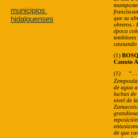
mamposter
municipios
franciscan
hidalguenses
que su ab
obreros.-
época colo
temblores 
causando 
(1)
BOSQ
Canuto A
(1)
“… 
Zempoala 
de agua a 
luchas de 
nivel de l
Zamacois: 
grandiosa
reposició
entusiasm
de que ca