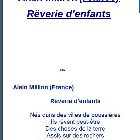
Rëverie
d'enfants
***