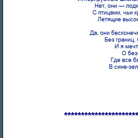
*********************