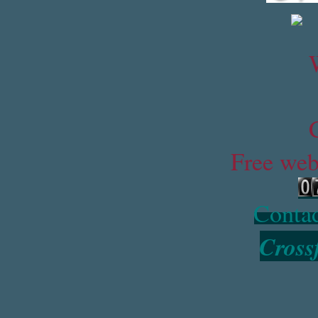
Free web
Contad
Cross