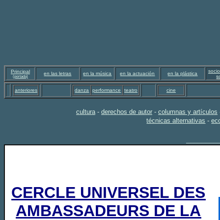
socio
Principal
en las letras
en la música
en la actuación
en la plástica
s
(portada)
anteriores
danza
performance
teatro
cine
cultura
-
derechos de autor
-
columnas y artículos
técnicas alternativas
-
ec
________
CERCLE UNIVERSEL DES
AMBASSADEURS DE LA