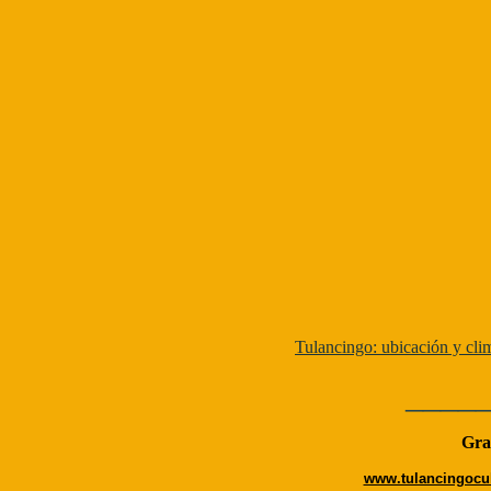
Tulancingo: ubicación y cli
____
Grac
www.tulancingocul