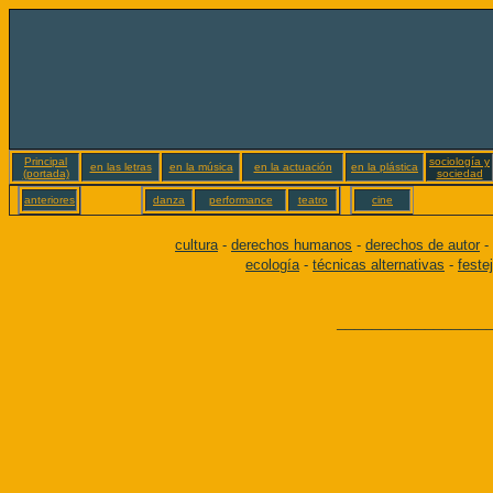
Principal
sociología y
en las letras
en la música
en la actuación
en la plástica
(portada)
sociedad
anteriores
danza
performance
teatro
cine
cultura
-
derechos humanos
-
derechos de autor
-
ecología
-
técnicas alternativas
-
feste
_________________