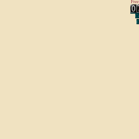
Free
Co
C