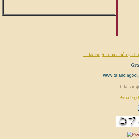
Tulancingo: ubicación y cli
Grac
www.tulancingocul
tulancin
Aviso legal