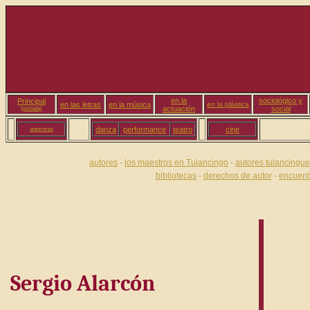
en la
sociológico y
Principal
en las letras
en la música
en la plástica
actuación
social
(portada)
danza
performance
teatro
cine
anteriores
autores
-
los maestros en Tulancingo
-
autores tulancingu
bibliotecas
-
derechos de autor
-
encuentr
Sergio Alarcón